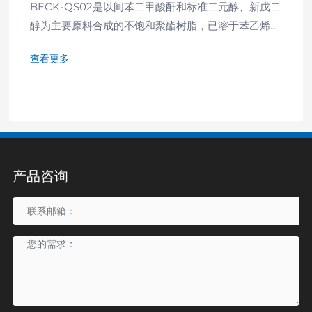
BECK-QS02是以间苯二甲酸酐和标准二元醇、新戊二
醇为主要原料合成的不饱和聚酯树脂，已溶于苯乙烯
中。具有中等粘度和高反应活性，优良的力学性能，较
查看更多
高的热变形温度。特别适合于制作人造石，石英石，有
较高的强度和韧性，以及优良的耐水性、耐候性和耐黄
变性。
产品咨询