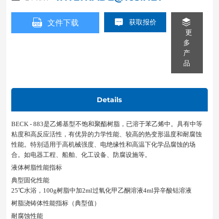
获取报价
文件下载
更
多
产
品
Details
BECK - 883是乙烯基型不饱和聚酯树脂，已溶于苯乙烯中。具有中等
粘度和高反应活性，有优异的力学性能、较高的热变形温度和耐腐蚀
性能。特别适用于高机械强度、电绝缘性和高温下化学品腐蚀的场
合。如电器工程、船舶、化工设备、防腐设施等。
液体树脂性能指标
典型固化性能
25℃水浴，100g树脂中加2ml过氧化甲乙酮溶液4ml异辛酸钴溶液
树脂浇铸体性能指标（典型值）
耐腐蚀性能