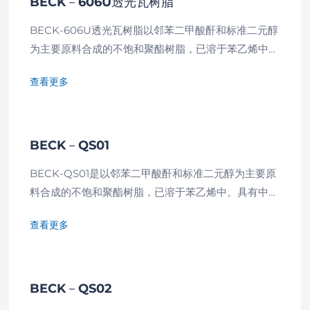
BECK－606U透光瓦树脂
BECK-606U透光瓦树脂以邻苯二甲酸酐和标准二元醇
为主要原料合成的不饱和聚酯树脂，已溶于苯乙烯中。
具低粘度和高反应活性，产品具有很高的机械强度、刚
查看更多
性与韧性的兼顾，具有良好的耐老化、光稳定性。特别
适合于手糊和机械成型透明板产品。该树脂已加入促进
剂，使用时只需加入MEKP。
BECK－QS01
BECK-QS01是以邻苯二甲酸酐和标准二元醇为主要原
料合成的不饱和聚酯树脂，已溶于苯乙烯中。具有中等
粘度和中等反应活性，特别适合于制作人造石制品，有
查看更多
较高的强度和韧性，以及优良的耐水性、耐候性。
BECK－QS02